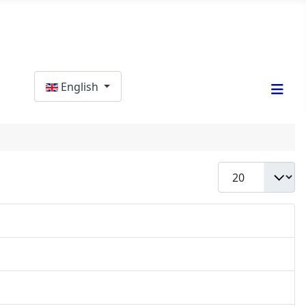
Select your language
English
Display #