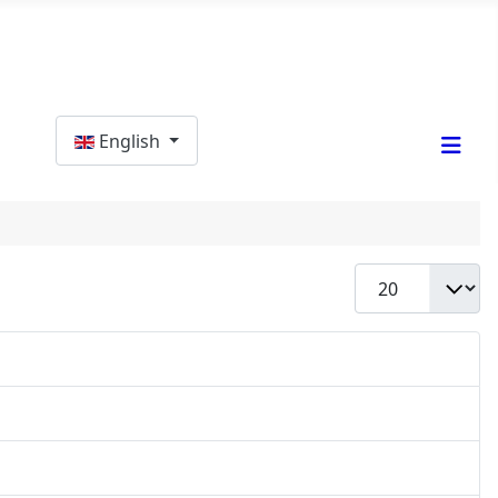
Select your language
English
Display #