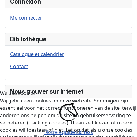
Connexion
Me connecter
Bibliothèque
Catalogue et calendrier
Contact
Nous trouver sur internet
We use cookies
Wij gebruiken cookies op onze web site. Sommigen zijn
essentieel voor het correct functioneren van de site, terwijl
anderen ons helpen om de site en gebruikerservaring te
verbeteren (tracking cookies). U kan zelf kiezen of u deze
cookies wil toestaan of niet. Let op dat als u onze cookies
Notre équipe Lichess