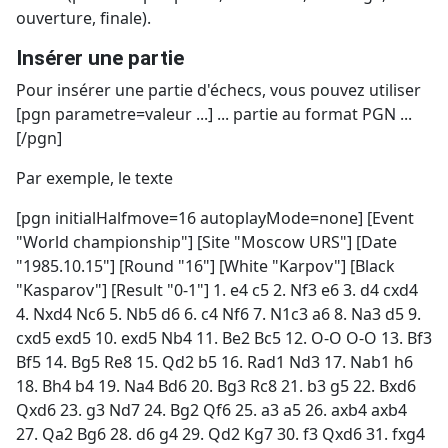
ouverture, finale).
Insérer une partie
Pour insérer une partie d'échecs, vous pouvez utiliser
[pgn parametre=valeur ...] ... partie au format PGN ...
[/pgn]
Par exemple, le texte
[pgn initialHalfmove=16 autoplayMode=none] [Event
"World championship"] [Site "Moscow URS"] [Date
"1985.10.15"] [Round "16"] [White "Karpov"] [Black
"Kasparov"] [Result "0-1"] 1. e4 c5 2. Nf3 e6 3. d4 cxd4
4. Nxd4 Nc6 5. Nb5 d6 6. c4 Nf6 7. N1c3 a6 8. Na3 d5 9.
cxd5 exd5 10. exd5 Nb4 11. Be2 Bc5 12. O-O O-O 13. Bf3
Bf5 14. Bg5 Re8 15. Qd2 b5 16. Rad1 Nd3 17. Nab1 h6
18. Bh4 b4 19. Na4 Bd6 20. Bg3 Rc8 21. b3 g5 22. Bxd6
Qxd6 23. g3 Nd7 24. Bg2 Qf6 25. a3 a5 26. axb4 axb4
27. Qa2 Bg6 28. d6 g4 29. Qd2 Kg7 30. f3 Qxd6 31. fxg4