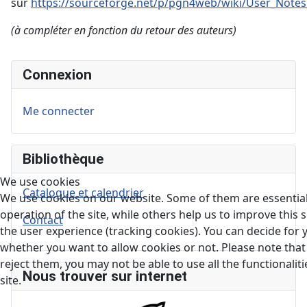
sur
https://sourceforge.net/p/pgn4web/wiki/User_Notes
(à compléter en fonction du retour des auteurs)
Connexion
Me connecter
Bibliothèque
We use cookies
Catalogue et calendrier
We use cookies on our website. Some of them are essential
operation of the site, while others help us to improve this s
Contact
the user experience (tracking cookies). You can decide for 
whether you want to allow cookies or not. Please note that 
reject them, you may not be able to use all the functionaliti
Nous trouver sur internet
site.