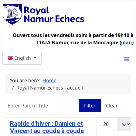
Ouvert tous les vendredis soirs à partir de 19h10 à
l'IATA Namur, rue de la Montagne (
plan
)
Select your language
English
You are here:
Home
Royal Namur Echecs - accueil
Enter Part of Title
Filter
Clear
Display #
Rapide d'hiver : Damien et
Vincent au coude à coude