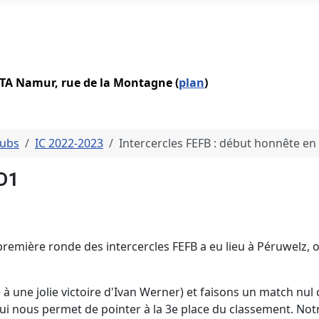
IATA Namur, rue de la Montagne (
plan
)
lubs
IC 2022-2023
Intercercles FEFB : début honnête en
 D1
a première ronde des intercercles FEFB a eu lieu à Péruwelz, 
 à une jolie victoire d'Ivan Werner) et faisons un match nul
i nous permet de pointer à la 3e place du classement. Notre