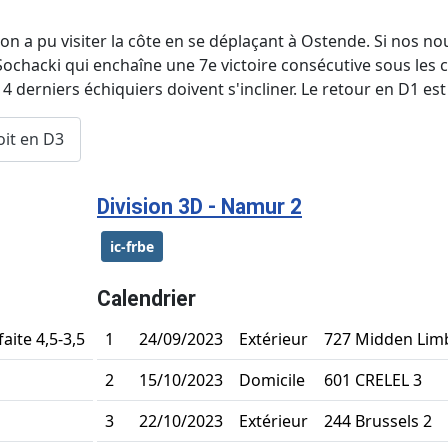
on a pu visiter la côte en se déplaçant à Ostende. Si nos n
chacki qui enchaîne une 7e victoire consécutive sous les c
 4 derniers échiquiers doivent s'incliner. Le retour en D1 e
oit en D3
Division 3D - Namur 2
ic-frbe
Calendrier
faite 4,5-3,5
1
24/09/2023
Extérieur
727 Midden Lim
2
15/10/2023
Domicile
601 CRELEL 3
3
22/10/2023
Extérieur
244 Brussels 2