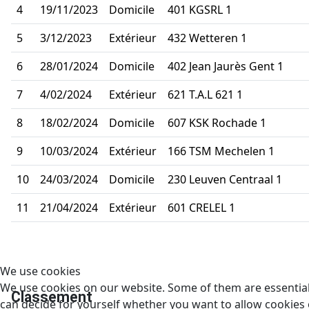
4
19/11/2023
Domicile
401 KGSRL 1
5
3/12/2023
Extérieur
432 Wetteren 1
6
28/01/2024
Domicile
402 Jean Jaurès Gent 1
7
4/02/2024
Extérieur
621 T.A.L 621 1
8
18/02/2024
Domicile
607 KSK Rochade 1
9
10/03/2024
Extérieur
166 TSM Mechelen 1
10
24/03/2024
Domicile
230 Leuven Centraal 1
11
21/04/2024
Extérieur
601 CRELEL 1
We use cookies
We use cookies on our website. Some of them are essential f
Classement
can decide for yourself whether you want to allow cookies or 