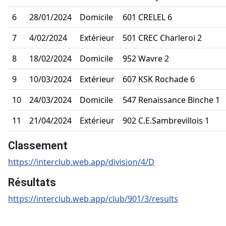
6
28/01/2024
Domicile
601 CRELEL 6
7
4/02/2024
Extérieur
501 CREC Charleroi 2
8
18/02/2024
Domicile
952 Wavre 2
9
10/03/2024
Extérieur
607 KSK Rochade 6
10
24/03/2024
Domicile
547 Renaissance Binche 1
11
21/04/2024
Extérieur
902 C.E.Sambrevillois 1
Classement
https://interclub.web.app/division/4/D
Résultats
https://interclub.web.app/club/901/3/results