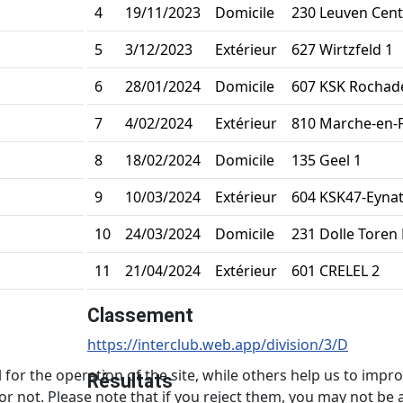
4
19/11/2023
Domicile
230 Leuven Cent
5
3/12/2023
Extérieur
627 Wirtzfeld 1
6
28/01/2024
Domicile
607 KSK Rochad
7
4/02/2024
Extérieur
810 Marche-en-
8
18/02/2024
Domicile
135 Geel 1
9
10/03/2024
Extérieur
604 KSK47-Eynat
10
24/03/2024
Domicile
231 Dolle Toren
11
21/04/2024
Extérieur
601 CRELEL 2
Classement
https://interclub.web.app/division/3/D
or the operation of the site, while others help us to improv
Résultats
not. Please note that if you reject them, you may not be able