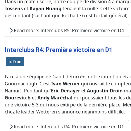
Dans un match serré, notre équipe de division 4 a marqué
Tossens
et
Kayan Huang
tenaient la nulle. Cette victoir
descendant (sachant que Rochade 6 est forfait général).
Read more: Interclubs R5: Première victoire en D4
Interclubs R4: Première victoire en D1
ic-frbe
Face à une équipe de Gand déforcée, notre intention étai
Goormachtigh. C'est
Ivan Werner
qui ouvrait le compteur 
Namur). Pendant qu'
Eric Denayer
et
Augustin Droin
mar
Gourevitch
et
Andy Maréchal
qui poussaient tous les de
une victoire 5-3 qui nous extirpe de la dernière place. Mê
chez le leader Wetteren s'annonce néanmoins difficile.
Read more: Interclubs R4: Première victoire en D1