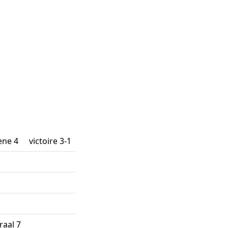
ène 4
victoire 3-1
raal 7