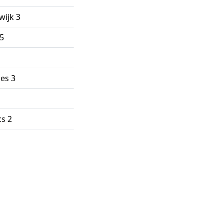
ijk 3
5
es 3
cs 2