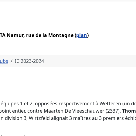
IATA Namur, rue de la Montagne (
plan
)
lubs
IC 2023-2024
 équipes 1 et 2, opposées respectivement à Wetteren (un des l
point entier, contre Maarten De Vleeschauwer (2337).
Thoma
n division 3, Wirtzfeld alignait 3 maîtres au 3 premiers échiq