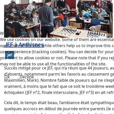
We use cookies
We use cookies on our website. Some of them are essential
JEF à Anthisnes
operation of the site, while others help us to improve this s
user experience (tracking cookies). You can decide for you
jef
you want to allow cookies or not. Please note that if you re
may not be able to use all the functionalities of the site.
Succès mitigé pour ce JEF, qui n’a réuni que 44 joueurs, 
d’absents, notamment parmi les favoris au classement gé
Ok
Decline
Maximilien, Mark). Nombre faible de joueurs qui ne s’exp
vraiment, à moins que le fait que ce soit le troisième week
échiquéen (JEF n°2, finale interscolaire, JEF n°3) en ait refr
Cel
a dit, le temps était beau, l’ambiance était sympathiq
quelques accrocs en début de journée entre parents (le s