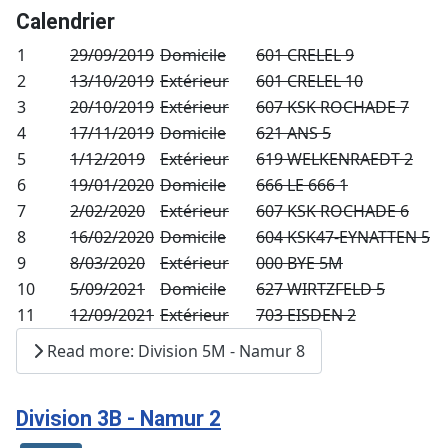
Calendrier
1
29/09/2019
Domicile
601 CRELEL 9
2
13/10/2019
Extérieur
601 CRELEL 10
3
20/10/2019
Extérieur
607 KSK ROCHADE 7
4
17/11/2019
Domicile
621 ANS 5
5
1/12/2019
Extérieur
619 WELKENRAEDT 2
6
19/01/2020
Domicile
666 LE 666 1
7
2/02/2020
Extérieur
607 KSK ROCHADE 6
8
16/02/2020
Domicile
604 KSK47-EYNATTEN 5
9
8/03/2020
Extérieur
000 BYE 5M
10
5/09/2021
Domicile
627 WIRTZFELD 5
11
12/09/2021
Extérieur
703 EISDEN 2
Read more: Division 5M - Namur 8
Division 3B - Namur 2