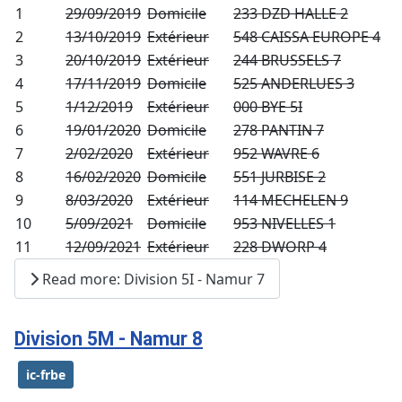
1
29/09/2019
Domicile
233 DZD HALLE 2
2
13/10/2019
Extérieur
548 CAISSA EUROPE 4
3
20/10/2019
Extérieur
244 BRUSSELS 7
4
17/11/2019
Domicile
525 ANDERLUES 3
5
1/12/2019
Extérieur
000 BYE 5I
6
19/01/2020
Domicile
278 PANTIN 7
7
2/02/2020
Extérieur
952 WAVRE 6
8
16/02/2020
Domicile
551 JURBISE 2
9
8/03/2020
Extérieur
114 MECHELEN 9
10
5/09/2021
Domicile
953 NIVELLES 1
11
12/09/2021
Extérieur
228 DWORP 4
Read more: Division 5I - Namur 7
Division 5M - Namur 8
ic-frbe