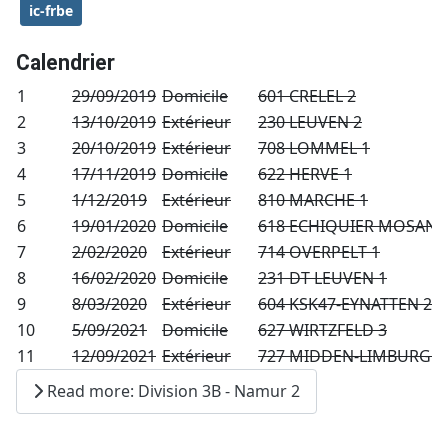
ic-frbe
Calendrier
1
29/09/2019
Domicile
601 CRELEL 2
2
13/10/2019
Extérieur
230 LEUVEN 2
3
20/10/2019
Extérieur
708 LOMMEL 1
4
17/11/2019
Domicile
622 HERVE 1
5
1/12/2019
Extérieur
810 MARCHE 1
6
19/01/2020
Domicile
618 ECHIQUIER MOSAN 
7
2/02/2020
Extérieur
714 OVERPELT 1
8
16/02/2020
Domicile
231 DT LEUVEN 1
9
8/03/2020
Extérieur
604 KSK47-EYNATTEN 2
10
5/09/2021
Domicile
627 WIRTZFELD 3
11
12/09/2021
Extérieur
727 MIDDEN-LIMBURG 1
Read more: Division 3B - Namur 2