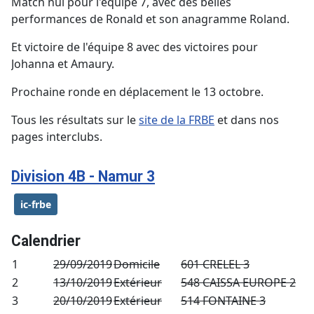
Match nul pour l'équipe 7, avec des belles
performances de Ronald et son anagramme Roland.
Et victoire de l'équipe 8 avec des victoires pour
Johanna et Amaury.
Prochaine ronde en déplacement le 13 octobre.
Tous les résultats sur le
site de la FRBE
et dans nos
pages interclubs.
Division 4B - Namur 3
ic-frbe
Calendrier
1
29/09/2019
Domicile
601 CRELEL 3
2
13/10/2019
Extérieur
548 CAISSA EUROPE 2
3
20/10/2019
Extérieur
514 FONTAINE 3