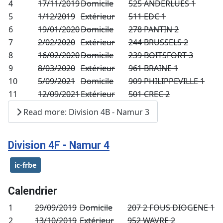
4
17/11/2019
Domicile
525 ANDERLUES 1
5
1/12/2019
Extérieur
511 EDC 1
6
19/01/2020
Domicile
278 PANTIN 2
7
2/02/2020
Extérieur
244 BRUSSELS 2
8
16/02/2020
Domicile
239 BOITSFORT 3
9
8/03/2020
Extérieur
961 BRAINE 1
10
5/09/2021
Domicile
909 PHILIPPEVILLE 1
11
12/09/2021
Extérieur
501 CREC 2
Read more: Division 4B - Namur 3
Division 4F - Namur 4
ic-frbe
Calendrier
1
29/09/2019
Domicile
207 2 FOUS DIOGENE 1
2
13/10/2019
Extérieur
952 WAVRE 2