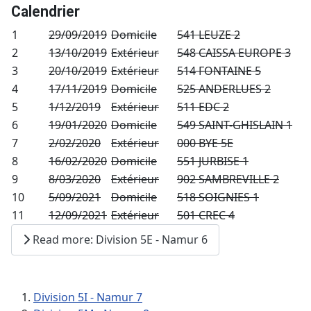
Calendrier
1
29/09/2019
Domicile
541 LEUZE 2
2
13/10/2019
Extérieur
548 CAISSA EUROPE 3
3
20/10/2019
Extérieur
514 FONTAINE 5
4
17/11/2019
Domicile
525 ANDERLUES 2
5
1/12/2019
Extérieur
511 EDC 2
6
19/01/2020
Domicile
549 SAINT-GHISLAIN 1
7
2/02/2020
Extérieur
000 BYE 5E
8
16/02/2020
Domicile
551 JURBISE 1
9
8/03/2020
Extérieur
902 SAMBREVILLE 2
10
5/09/2021
Domicile
518 SOIGNIES 1
11
12/09/2021
Extérieur
501 CREC 4
Read more: Division 5E - Namur 6
Division 5I - Namur 7