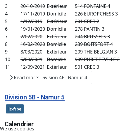
3
20/10/2019
Extérieur
514 FONTAINE 4
4
17/11/2019
Domicile
226 EUROPCHESS 3
5
1/12/2019
Extérieur
201 CREB 2
6
19/01/2020
Domicile
278 PANTIN 3
7
2/02/2020
Extérieur
244 BRUSSELS 3
8
16/02/2020
Domicile
239 BOITSFORT 4
9
8/03/2020
Extérieur
209 THE BELGIAN 3
10
5/09/2021
Domicile
909 PHILIPPEVILLE 2
11
12/09/2021
Extérieur
501 CREC 3
Read more: Division 4F - Namur 4
Division 5B - Namur 5
ic-frbe
Calendrier
We use cookies