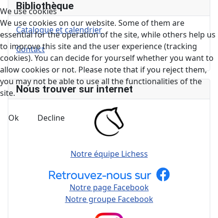
Bibliothèque
We use cookies
We use cookies on our website. Some of them are
Catalogue et calendrier
essential for the operation of the site, while others help us
to improve this site and the user experience (tracking
Contact
cookies). You can decide for yourself whether you want to
allow cookies or not. Please note that if you reject them,
you may not be able to use all the functionalities of the
Nous trouver sur internet
site.
Ok
Decline
Notre équipe Lichess
Notre page Facebook
Notre groupe Facebook