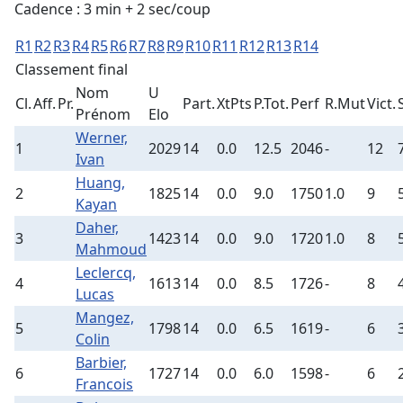
Cadence : 3 min + 2 sec/coup
R1
R2
R3
R4
R5
R6
R7
R8
R9
R10
R11
R12
R13
R14
Classement final
Nom
U
Cl.
Aff.
Pr.
Part.
XtPts
P.Tot.
Perf
R.Mut
Vict.
Prénom
Elo
Werner,
1
2029
14
0.0
12.5
2046
-
12
Ivan
Huang,
2
1825
14
0.0
9.0
1750
1.0
9
Kayan
Daher,
3
1423
14
0.0
9.0
1720
1.0
8
Mahmoud
Leclercq,
4
1613
14
0.0
8.5
1726
-
8
Lucas
Mangez,
5
1798
14
0.0
6.5
1619
-
6
Colin
Barbier,
6
1727
14
0.0
6.0
1598
-
6
Francois