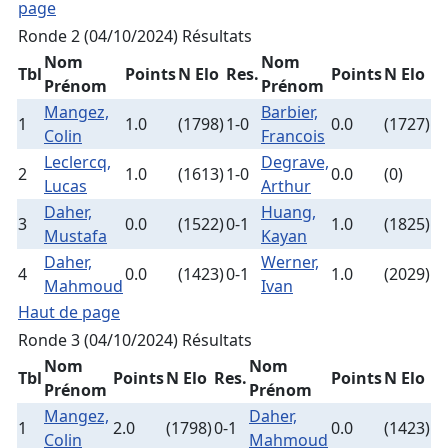
page
Ronde 2 (04/10/2024)
Résultats
Nom
Nom
Tbl
Points
N Elo
Res.
Points
N Elo
Prénom
Prénom
Mangez,
Barbier,
1
1.0
(1798)
1-0
0.0
(1727)
Colin
Francois
Leclercq,
Degrave,
2
1.0
(1613)
1-0
0.0
(0)
Lucas
Arthur
Daher,
Huang,
3
0.0
(1522)
0-1
1.0
(1825)
Mustafa
Kayan
Daher,
Werner,
4
0.0
(1423)
0-1
1.0
(2029)
Mahmoud
Ivan
Haut de page
Ronde 3 (04/10/2024)
Résultats
Nom
Nom
Tbl
Points
N Elo
Res.
Points
N Elo
Prénom
Prénom
Mangez,
Daher,
1
2.0
(1798)
0-1
0.0
(1423)
Colin
Mahmoud