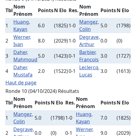
Nom
Nom
Tbl
Points
N Elo
Res.
Points
N Elo
Prénom
Prénom
Huang,
Mangez,
1
6.0
(1825)
1-0
5.0
(1798)
Kayan
Colin
Werner,
Degrave,
2
8.0
(2029)
1-0
0.0
(0)
Ivan
Arthur
Daher,
Barbier,
3
5.0
(1423)
0-1
3.0
(1727)
Mahmoud
Francois
Daher,
Leclercq,
4
2.0
(1522)
0-1
3.0
(1613)
Mustafa
Lucas
Haut de page
Ronde 10 (04/10/2024)
Résultats
Nom
Nom
Tbl
Points
N Elo
Res.
Points
N Elo
Prénom
Prénom
Mangez,
Huang,
1
5.0
(1798)
1-0
7.0
(1825)
Colin
Kayan
Degrave,
Werner,
2
0.0
(0)
0-1
9.0
(2029)