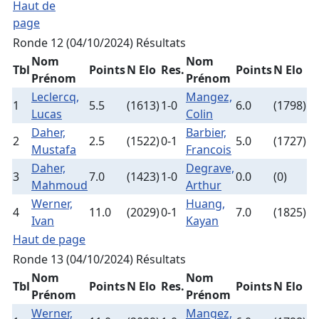
Haut de
page
Ronde 12 (04/10/2024)
Résultats
Nom
Nom
Tbl
Points
N Elo
Res.
Points
N Elo
Prénom
Prénom
Leclercq,
Mangez,
1
5.5
(1613)
1-0
6.0
(1798)
Lucas
Colin
Daher,
Barbier,
2
2.5
(1522)
0-1
5.0
(1727)
Mustafa
Francois
Daher,
Degrave,
3
7.0
(1423)
1-0
0.0
(0)
Mahmoud
Arthur
Werner,
Huang,
4
11.0
(2029)
0-1
7.0
(1825)
Ivan
Kayan
Haut de page
Ronde 13 (04/10/2024)
Résultats
Nom
Nom
Tbl
Points
N Elo
Res.
Points
N Elo
Prénom
Prénom
Werner,
Mangez,