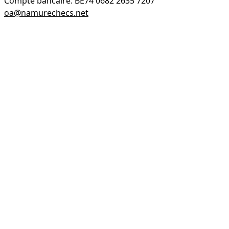
Compte bancaire: BE74 0682 2635 7207
oa@namurechecs.net