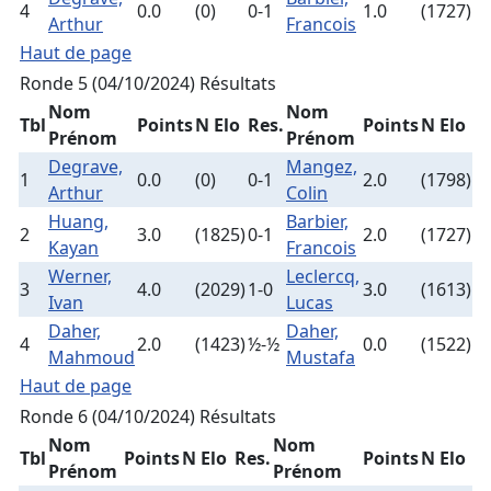
4
0.0
(0)
0-1
1.0
(1727)
Arthur
Francois
Haut de page
Ronde 5 (04/10/2024)
Résultats
Nom
Nom
Tbl
Points
N Elo
Res.
Points
N Elo
Prénom
Prénom
Degrave,
Mangez,
1
0.0
(0)
0-1
2.0
(1798)
Arthur
Colin
Huang,
Barbier,
2
3.0
(1825)
0-1
2.0
(1727)
Kayan
Francois
Werner,
Leclercq,
3
4.0
(2029)
1-0
3.0
(1613)
Ivan
Lucas
Daher,
Daher,
4
2.0
(1423)
½-½
0.0
(1522)
Mahmoud
Mustafa
Haut de page
Ronde 6 (04/10/2024)
Résultats
Nom
Nom
Tbl
Points
N Elo
Res.
Points
N Elo
Prénom
Prénom