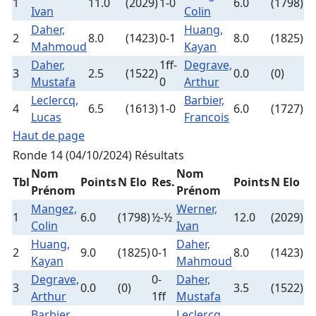
1
11.0
(2029)
1-0
6.0
(1798)
Ivan
Colin
Daher,
Huang,
2
8.0
(1423)
0-1
8.0
(1825)
Mahmoud
Kayan
Daher,
1ff-
Degrave,
3
2.5
(1522)
0.0
(0)
Mustafa
0
Arthur
Leclercq,
Barbier,
4
6.5
(1613)
1-0
6.0
(1727)
Lucas
Francois
Haut de page
Ronde 14 (04/10/2024)
Résultats
Nom
Nom
Tbl
Points
N Elo
Res.
Points
N Elo
Prénom
Prénom
Mangez,
Werner,
1
6.0
(1798)
½-½
12.0
(2029)
Colin
Ivan
Huang,
Daher,
2
9.0
(1825)
0-1
8.0
(1423)
Kayan
Mahmoud
Degrave,
0-
Daher,
3
0.0
(0)
3.5
(1522)
Arthur
1ff
Mustafa
Barbier,
Leclercq,