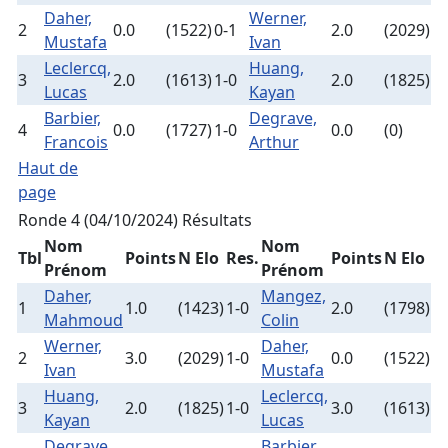
Daher,
Werner,
2
0.0
(1522)
0-1
2.0
(2029)
Mustafa
Ivan
Leclercq,
Huang,
3
2.0
(1613)
1-0
2.0
(1825)
Lucas
Kayan
Barbier,
Degrave,
4
0.0
(1727)
1-0
0.0
(0)
Francois
Arthur
Haut de
page
Ronde 4 (04/10/2024)
Résultats
Nom
Nom
Tbl
Points
N Elo
Res.
Points
N Elo
Prénom
Prénom
Daher,
Mangez,
1
1.0
(1423)
1-0
2.0
(1798)
Mahmoud
Colin
Werner,
Daher,
2
3.0
(2029)
1-0
0.0
(1522)
Ivan
Mustafa
Huang,
Leclercq,
3
2.0
(1825)
1-0
3.0
(1613)
Kayan
Lucas
Degrave,
Barbier,