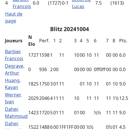
4
6.0
(1727)
0-1
7.5
(1613)
Francois
Lucas
Haut de
page
Blitz 20241004
N
Joueurs
Perf.
1
2
3
4
5
6
7
8
Pts.
Elo
Barbier,
1727
1598
1
11
10
00
10
11
00
00
6.0
Francois
Degrave,
0
936
2
00
00
00
00
0ff0ff
00
00
0.0
Arthur
Huang,
1825
1750
3
01
11
01
10
11
01
10
9.0
Kayan
Werner,
2029
2046
4
11
11
10
11
11
11
1½
12.5
Ivan
Daher,
1423
1720
5
01
11
01
00
½½
11
11
9.0
Mahmoud
Daher,
1522
1488
6
00
1FF1FF
00
00
½½
0½
01
4.5