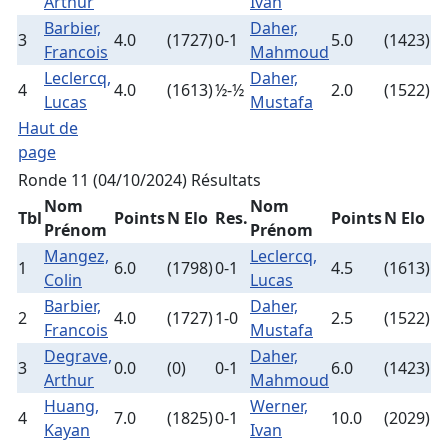
Arthur
Ivan
Barbier,
Daher,
3
4.0
(1727)
0-1
5.0
(1423)
Francois
Mahmoud
Leclercq,
Daher,
4
4.0
(1613)
½-½
2.0
(1522)
Lucas
Mustafa
Haut de
page
Ronde 11 (04/10/2024)
Résultats
Nom
Nom
Tbl
Points
N Elo
Res.
Points
N Elo
Prénom
Prénom
Mangez,
Leclercq,
1
6.0
(1798)
0-1
4.5
(1613)
Colin
Lucas
Barbier,
Daher,
2
4.0
(1727)
1-0
2.5
(1522)
Francois
Mustafa
Degrave,
Daher,
3
0.0
(0)
0-1
6.0
(1423)
Arthur
Mahmoud
Huang,
Werner,
4
7.0
(1825)
0-1
10.0
(2029)
Kayan
Ivan