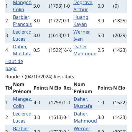
Mangez,
Degrave,
1
3.0
(1798)
1-0
0.0
(0)
Colin
Arthur
Barbier,
Huang,
2
3.0
(1727)
0-1
3.0
(1825)
Francois
Kayan
Leclercq,
Werner,
3
3.0
(1613)
0-1
5.0
(2029)
Lucas
Ivan
Daher,
Daher,
4
0.5
(1522)
½-½
2.5
(1423)
Mustafa
Mahmoud
Haut de
page
Ronde 7 (04/10/2024)
Résultats
Nom
Nom
Tbl
Points
N Elo
Res.
Points
N Elo
Prénom
Prénom
Mangez,
Daher,
1
4.0
(1798)
1-0
1.0
(1522)
Colin
Mustafa
Leclercq,
Daher,
2
3.0
(1613)
0-1
3.0
(1423)
Lucas
Mahmoud
Barbier,
Werner,