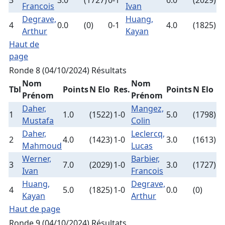
3
3.0
(1727)
0-1
6.0
(2029)
Francois
Ivan
Degrave,
Huang,
4
0.0
(0)
0-1
4.0
(1825)
Arthur
Kayan
Haut de
page
Ronde 8 (04/10/2024)
Résultats
Nom
Nom
Tbl
Points
N Elo
Res.
Points
N Elo
Prénom
Prénom
Daher,
Mangez,
1
1.0
(1522)
1-0
5.0
(1798)
Mustafa
Colin
Daher,
Leclercq,
2
4.0
(1423)
1-0
3.0
(1613)
Mahmoud
Lucas
Werner,
Barbier,
3
7.0
(2029)
1-0
3.0
(1727)
Ivan
Francois
Huang,
Degrave,
4
5.0
(1825)
1-0
0.0
(0)
Kayan
Arthur
Haut de page
Ronde 9 (04/10/2024)
Résultats