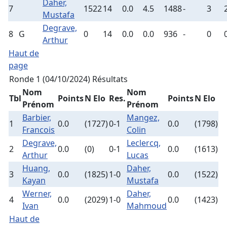
Daher,
7
1522
14
0.0
4.5
1488
-
3
Mustafa
Degrave,
8
G
0
14
0.0
0.0
936
-
0
Arthur
Haut de
page
Ronde 1 (04/10/2024)
Résultats
Nom
Nom
Tbl
Points
N Elo
Res.
Points
N Elo
Prénom
Prénom
Barbier,
Mangez,
1
0.0
(1727)
0-1
0.0
(1798)
Francois
Colin
Degrave,
Leclercq,
2
0.0
(0)
0-1
0.0
(1613)
Arthur
Lucas
Huang,
Daher,
3
0.0
(1825)
1-0
0.0
(1522)
Kayan
Mustafa
Werner,
Daher,
4
0.0
(2029)
1-0
0.0
(1423)
Ivan
Mahmoud
Haut de