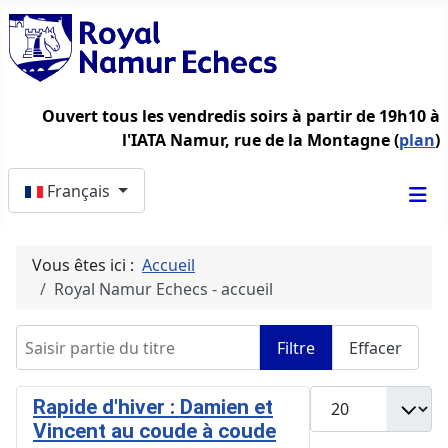
Ouvert tous les vendredis soirs à partir de 19h10 à
l'IATA Namur, rue de la Montagne (
plan
)
Sélectionnez votre langue
Français
Vous êtes ici :
Accueil
Royal Namur Echecs - accueil
Saisir partie du titre
Filtre
Effacer
Afficher #
Rapide d'hiver : Damien et
Vincent au coude à coude