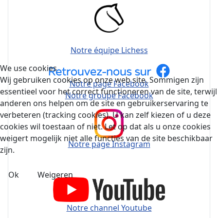
Notre équipe Lichess
We use cookies
Wij gebruiken cookies op onze web site. Sommigen zijn
Notre page Facebook
essentieel voor het correct functioneren van de site, terwijl
Notre groupe Facebook
anderen ons helpen om de site en gebruikerservaring te
verbeteren (tracking cookies). U kan zelf kiezen of u deze
cookies wil toestaan of niet. Let op dat als u onze cookies
weigert mogelijk niet alle functies van de site beschikbaar
Notre page Instagram
zijn.
Ok
Weigeren
Notre channel Youtube