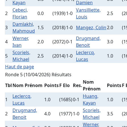
Kayan
Damien
Cebeci,
Vansilliette,
2
0.0
(1939)
1-0
2.5
(2
Florian
Louis
Damlakhi,
3
1.5
(2018)
1-0
Mangez, Colin
2.0
(1
Mahmoud
Werner,
Drugmand,
4
2.0
(2072)
0-1
3.0
(1
Ivan
Benoit
Scoriels,
Leclercq,
5
2.5
(2014)
1-0
1.0
(1
Michael
Lucas
Haut de page
Ronde 5 (10/04/2026)
Résultats
Nom
Tbl
Nom Prénom
Points
F Elo
Res.
Points
F 
Prénom
Leclercq,
Huang,
1
1.0
(1685)
0-1
1.0
(1
Lucas
Kayan
Drugmand,
Scoriels,
2
4.0
(1977)
1-0
3.5
(2
Benoit
Michael
Werner,