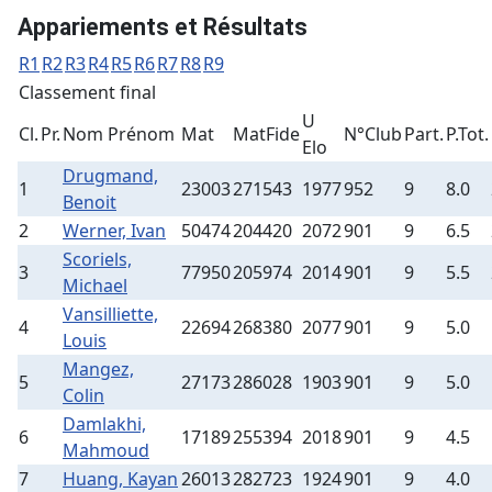
Appariements et Résultats
R1
R2
R3
R4
R5
R6
R7
R8
R9
Classement final
U
Cl.
Pr.
Nom Prénom
Mat
MatFide
N°Club
Part.
P.Tot.
Elo
Drugmand,
1
23003
271543
1977
952
9
8.0
Benoit
2
Werner, Ivan
50474
204420
2072
901
9
6.5
Scoriels,
3
77950
205974
2014
901
9
5.5
Michael
Vansilliette,
4
22694
268380
2077
901
9
5.0
Louis
Mangez,
5
27173
286028
1903
901
9
5.0
Colin
Damlakhi,
6
17189
255394
2018
901
9
4.5
Mahmoud
7
Huang, Kayan
26013
282723
1924
901
9
4.0