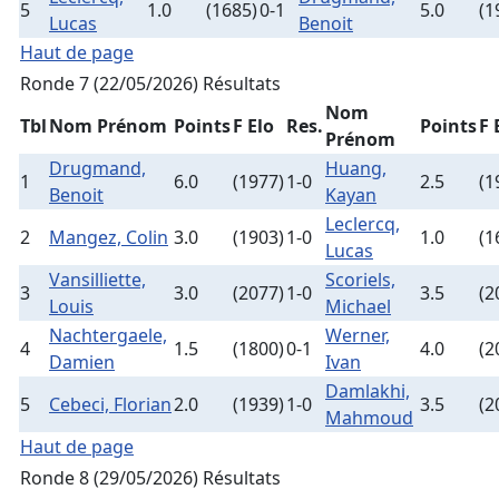
5
1.0
(1685)
0-1
5.0
(1
Lucas
Benoit
Haut de page
Ronde 7 (22/05/2026)
Résultats
Nom
Tbl
Nom Prénom
Points
F Elo
Res.
Points
F 
Prénom
Drugmand,
Huang,
1
6.0
(1977)
1-0
2.5
(1
Benoit
Kayan
Leclercq,
2
Mangez, Colin
3.0
(1903)
1-0
1.0
(1
Lucas
Vansilliette,
Scoriels,
3
3.0
(2077)
1-0
3.5
(2
Louis
Michael
Nachtergaele,
Werner,
4
1.5
(1800)
0-1
4.0
(2
Damien
Ivan
Damlakhi,
5
Cebeci, Florian
2.0
(1939)
1-0
3.5
(2
Mahmoud
Haut de page
Ronde 8 (29/05/2026)
Résultats