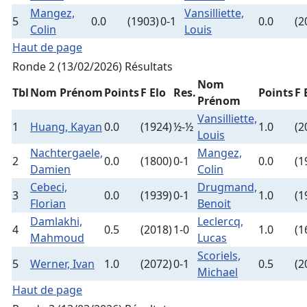
Mangez,
Vansilliette,
5
0.0
(1903)
0-1
0.0
(2
Colin
Louis
Haut de page
Ronde 2 (13/02/2026)
Résultats
Nom
Tbl
Nom Prénom
Points
F Elo
Res.
Points
F 
Prénom
Vansilliette,
1
Huang, Kayan
0.0
(1924)
½-½
1.0
(2
Louis
Nachtergaele,
Mangez,
2
0.0
(1800)
0-1
0.0
(1
Damien
Colin
Cebeci,
Drugmand,
3
0.0
(1939)
0-1
1.0
(1
Florian
Benoit
Damlakhi,
Leclercq,
4
0.5
(2018)
1-0
1.0
(1
Mahmoud
Lucas
Scoriels,
5
Werner, Ivan
1.0
(2072)
0-1
0.5
(2
Michael
Haut de page