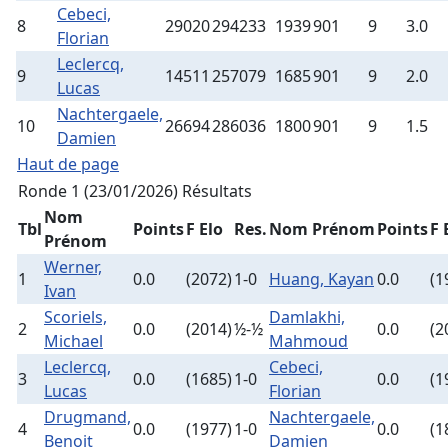
Cebeci,
8
29020
294233
1939
901
9
3.0
Florian
Leclercq,
9
14511
257079
1685
901
9
2.0
Lucas
Nachtergaele,
10
26694
286036
1800
901
9
1.5
Damien
Haut de page
Ronde 1 (23/01/2026)
Résultats
Nom
Tbl
Points
F Elo
Res.
Nom Prénom
Points
F 
Prénom
Werner,
1
0.0
(2072)
1-0
Huang, Kayan
0.0
(1
Ivan
Scoriels,
Damlakhi,
2
0.0
(2014)
½-½
0.0
(2
Michael
Mahmoud
Leclercq,
Cebeci,
3
0.0
(1685)
1-0
0.0
(1
Lucas
Florian
Drugmand,
Nachtergaele,
4
0.0
(1977)
1-0
0.0
(1
Benoit
Damien