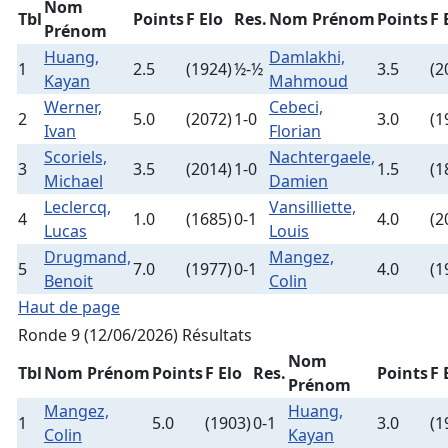
Nom
Tbl
Points
F Elo
Res.
Nom Prénom
Points
F 
Prénom
Huang,
Damlakhi,
1
2.5
(1924)
½-½
3.5
(2
Kayan
Mahmoud
Werner,
Cebeci,
2
5.0
(2072)
1-0
3.0
(1
Ivan
Florian
Scoriels,
Nachtergaele,
3
3.5
(2014)
1-0
1.5
(1
Michael
Damien
Leclercq,
Vansilliette,
4
1.0
(1685)
0-1
4.0
(2
Lucas
Louis
Drugmand,
Mangez,
5
7.0
(1977)
0-1
4.0
(1
Benoit
Colin
Haut de page
Ronde 9 (12/06/2026)
Résultats
Nom
Tbl
Nom Prénom
Points
F Elo
Res.
Points
F 
Prénom
Mangez,
Huang,
1
5.0
(1903)
0-1
3.0
(1
Colin
Kayan