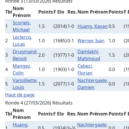
Ronde 3 (13/03/2026)
Résultats
Nom
Tbl
Points
F Elo
Res.
Nom Prénom
Points
F 
Prénom
Scoriels,
1
1.5
(2014)
1-0
Huang, Kayan
0.5
(1
Michael
Leclercq,
2
1.0
(1685)
0-1
Werner, Ivan
1.0
(2
Lucas
Drugmand,
Damlakhi,
3
2.0
(1977)
1-0
1.5
(2
Benoit
Mahmoud
Mangez,
Cebeci,
4
1.0
(1903)
1-0
0.0
(1
Colin
Florian
Vansilliette,
Nachtergaele,
5
1.5
(2077)
1-0
0.0
(1
Louis
Damien
Haut de page
Ronde 4 (27/03/2026)
Résultats
Nom
Tbl
Points
F Elo
Res.
Nom Prénom
Points
F 
Prénom
Huang,
Nachtergaele,
1
0.5
(1924)
½-½
0.0
(1