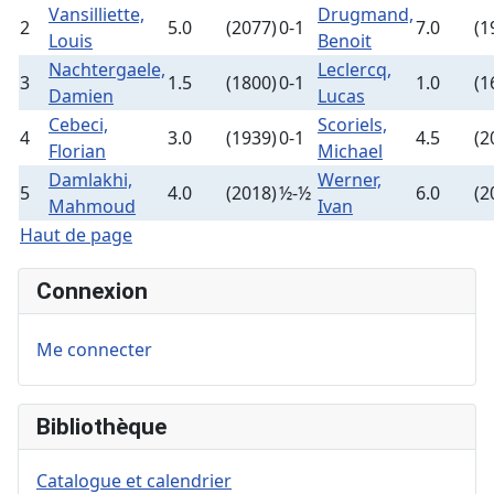
Vansilliette,
Drugmand,
2
5.0
(2077)
0-1
7.0
(1
Louis
Benoit
Nachtergaele,
Leclercq,
3
1.5
(1800)
0-1
1.0
(1
Damien
Lucas
Cebeci,
Scoriels,
4
3.0
(1939)
0-1
4.5
(2
Florian
Michael
Damlakhi,
Werner,
5
4.0
(2018)
½-½
6.0
(2
Mahmoud
Ivan
Haut de page
Connexion
Me connecter
Bibliothèque
Catalogue et calendrier